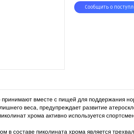
Сообщить о поступ
ую принимают вместе с пищей для поддержания но
 лишнего веса, предупреждает развитие атероск
пиколинат хрома активно используется спортсме
 в составе пиколината хрома является трехвал