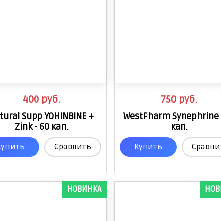
400
руб.
750
руб.
tural Supp YOHINBINE +
WestPharm Synephrine 
Zink - 60 кап.
кап.
Купить
Сравнить
Купить
Сравни
НОВИНКА
НОВ