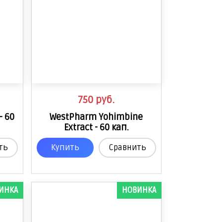
750
руб.
- 60
WestPharm Yohimbine
Extract - 60 кап.
ть
Купить
Сравнить
ИНКА
НОВИНКА