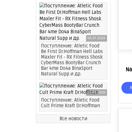
09.07.2026
Поступление: Atletic Food
Be First Dr.Hoffman Hell Labs
Maxler Fit - RX Fitness Shosk
CyberMass BootyBar Crunch
Bar 4me Do4a BinaSport
Na
Natural Supp и др.
03.06.2026
Поступление: Atletic Food
Cult Prime Kraft Dr.Hoffman
Все новости