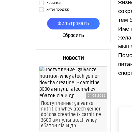
жизн
Новинки
Хиты продаж
сохр
тем 
Имен
Cбросить
жела
мыше
Помо
Новости
пита
спор
04.08.2026
Поступление: galvanze
nutrition whey atech geiner
do4cha creatine L- carnitine
3600 ампулы atech whey
eбатон cla и др