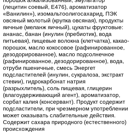
порошок алкализованный, эмульгатор
(лецитин соевый, Е476), ароматизатор
«Ванилин»), изомальтоолигосахарид, ПЭК
овсяный молотый (крупка овсяная), продукты
яичные (меланж яичный), цукаты фруктовые:
ананас, банан (инулин (пребиотик), вода
питьевая), пищевые волокна (клетчатка), какао-
порошок, масло кокосовое (рафинированное,
дезодорированное), масло подсолнечное
(рафинированное, дезодорированное), вода,
отруби пшеничные, смесь Энергет
подсластителей (инулин, сукралоза, экстракт
стевии), гидрокарбонат натрия
(разрыхлитель), соль пищевая, глицерин
(влагоудерживающий агент), ароматизатор,
сорбат калия (консервант). Продукт содержит
подсластители, при чрезмерном употреблении
может оказывать слабительные действия.
Содержит сахара природного (естественного)
происхождения