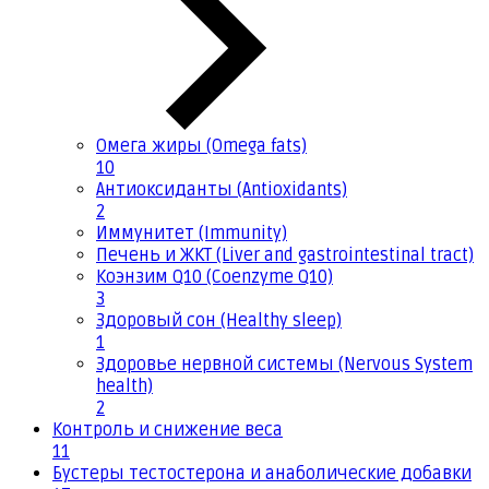
Омега жиры (Omega fats)
10
Антиоксиданты (Antioxidants)
2
Иммунитет (Immunity)
Печень и ЖКТ (Liver and gastrointestinal tract)
Коэнзим Q10 (Coenzyme Q10)
3
Здоровый сон (Healthy sleep)
1
Здоровье нервной системы (Nervous System
health)
2
Контроль и снижение веса
11
Бустеры тестостерона и анаболические добавки