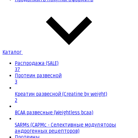
Каталог
Распродажа (SALE)
37
Протеин развесной
3
Креатин развесной (Creatine by weight)
2
BCAA развесные (Weightless bcaa)
SARMs (САРМс - Селективные модуляторы
андрогенных рецепторов)
Протеины