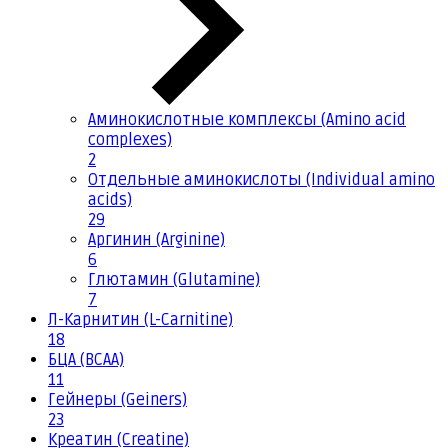
Аминокислотные комплексы (Amino acid
complexes)
2
Отдельные аминокислоты (Individual amino
acids)
29
Аргинин (Arginine)
6
Глютамин (Glutamine)
7
Л-Карнитин (L-Carnitine)
18
БЦА (BCAA)
11
Гейнеры (Geiners)
23
Креатин (Creatine)