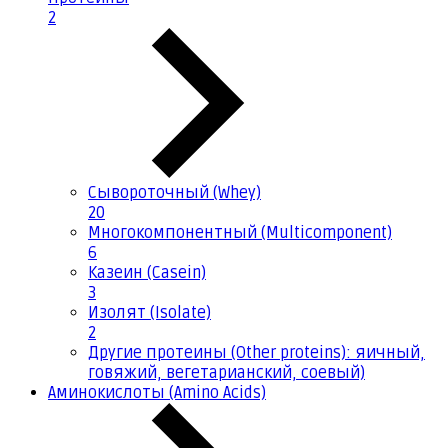
2
Сывороточный (Whey)
20
Многокомпонентный (Multicomponent)
6
Казеин (Casein)
3
Изолят (Isolate)
2
Другие протеины (Other proteins): яичный,
говяжий, вегетарианский, соевый)
Аминокислоты (Amino Acids)