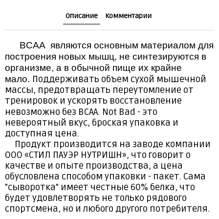
Нет в наличии
Описание
Комментарии
Розовый лимонад
Нет в наличии
BCAA являются основным материалом для
построения новых мышц, не синтезируются в
организме, а в обычной пище их крайне
мало.
Поддерживать объем сухой мышечной
массы, предотвращать переутомление от
тренировок и ускорять восстановление
невозможно без BCAA.
Not Bad - это
невероятный вкус, броская упаковка и
доступная цена.
Продукт производится на заводе компании
ООО «СТИЛ ПАУЭР НУТРИШН», что говорит о
качестве и опыте производства, а цена
обусловлена способом упаковки - пакет. Сама
"сыворотка" имеет честные 60% белка, что
будет удовлетворять не только рядового
спортсмена, но и любого другого потребителя.