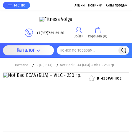
Меню
Акции
Новинки
Хиты продаж
+7(937)721-21-26
Войти
Корзина (
0
)
Каталог
Каталог
/
БЦА (BCAA)
/
Not Bad BCAA (БЦА) + Vit.C - 250 гр.
В ИЗБРАННОЕ